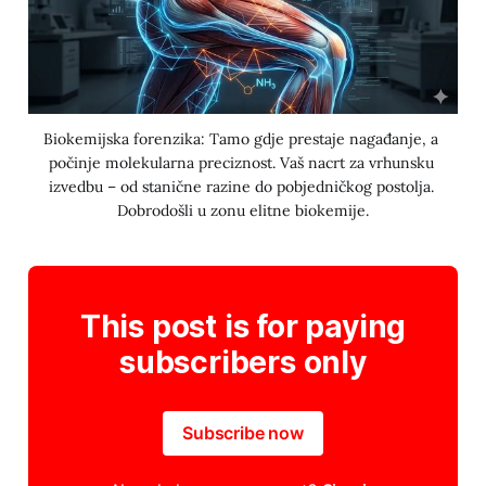
Biokemijska forenzika: Tamo gdje prestaje nagađanje, a 
počinje molekularna preciznost. Vaš nacrt za vrhunsku 
izvedbu – od stanične razine do pobjedničkog postolja. 
Dobrodošli u zonu elitne biokemije.
This post is for paying
subscribers only
Subscribe now