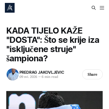
KADA TIJELO KAŽE
"DOSTA": Što se krije iza
"isključene struje"
šampiona?
PREDRAG JAKOVLJEVIC
Share
09 svi. 2026
—
6 min read