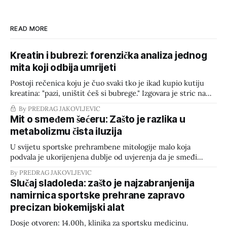
READ MORE
Kreatin i bubrezi: forenzička analiza jednog
mita koji odbija umrijeti
Postoji rečenica koju je čuo svaki tko je ikad kupio kutiju
kreatina: "pazi, uništit ćeš si bubrege." Izgovara je stric na
roštilju, trener stare škole, ponekad i kolega u bijeloj kuti
By PREDRAG JAKOVLJEVIC
koji nije otvorio literaturu od fakulteta. Rečenica je toliko
Mit o smeđem šećeru: Zašto je razlika u
česta da je postala refleks — izgovara se prije
metabolizmu čista iluzija
U svijetu sportske prehrambene mitologije malo koja
podvala je ukorijenjena dublje od uvjerenja da je smeđi
šećer „zdrava" ili superiorna alternativa bijelom šećeru.
By PREDRAG JAKOVLJEVIC
Vrijeme je da presiječemo s nagađanjima i pogledamo gole
Slučaj sladoleda: zašto je najzabranjenija
činjenice iz perspektive biokemijske forenzike. 1. Što je
namirnica sportske prehrane zapravo
zapravo smeđi šećer? Gledano s kemijskog stajališta, bijeli i
precizan biokemijski alat
Dosje otvoren: 14.00h, klinika za sportsku medicinu.