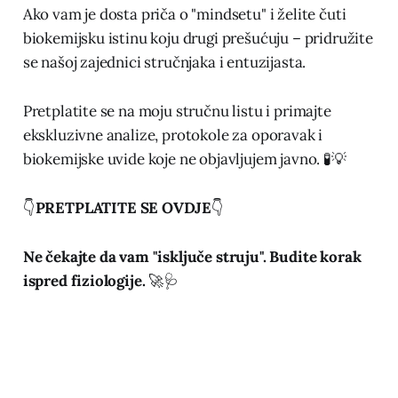
Ako vam je dosta priča o "mindsetu" i želite čuti
biokemijsku istinu koju drugi prešućuju – pridružite
se našoj zajednici stručnjaka i entuzijasta.
Pretplatite se na moju stručnu listu i primajte
ekskluzivne analize, protokole za oporavak i
biokemijske uvide koje ne objavljujem javno. 🧪💡
👇
PRETPLATITE SE OVDJE
👇
Ne čekajte da vam "isključe struju". Budite korak
ispred fiziologije.
🚀🩺