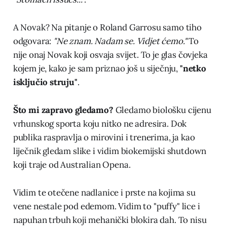
A Novak? Na pitanje o Roland Garrosu samo tiho
odgovara:
"Ne znam. Nadam se. Vidjet ćemo."
To
nije onaj Novak koji osvaja svijet. To je glas čovjeka
kojem je, kako je sam priznao još u siječnju,
"netko
isključio struju"
.
Što mi zapravo gledamo?
Gledamo biološku cijenu
vrhunskog sporta koju nitko ne adresira. Dok
publika raspravlja o mirovini i trenerima, ja kao
liječnik gledam slike i vidim biokemijski shutdown
koji traje od Australian Opena.
Vidim te otečene nadlanice i prste na kojima su
vene nestale pod edemom. Vidim to "puffy" lice i
napuhan trbuh koji mehanički blokira dah. To nisu