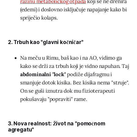
razinu metaboličkog otpada
koji se ne drenira
(edemi) i doslovno isključuje napajanje kako bi
spriječio kolaps.
2. Trbuh kao "glavni kočničar"
Na meču u Rimu, baš kao i na AO, vidimo ga
kako se drži za trbuh koji je vidno napuhan. Taj
abdominalni "lock"
podiže dijafragmu i
smanjuje dotok kisika. Bez kisika nema "struje".
On se guši iznutra dok mu fizioterapeuti
pokušavaju "popraviti" rame.
3. Nova realnost: Život na "pomoćnom
agregatu"