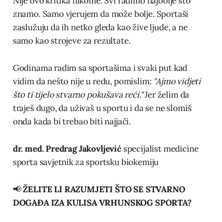
Nije ovo kritika nikome. Svi radimo najbolje što
znamo. Samo vjerujem da može bolje. Sportaši
zaslužuju da ih netko gleda kao žive ljude, a ne
samo kao strojeve za rezultate.
Godinama radim sa sportašima i svaki put kad
vidim da nešto nije u redu, pomislim:
"Ajmo vidjeti
što ti tijelo stvarno pokušava reći."
Jer želim da
traješ dugo, da uživaš u sportu i da se ne slomiš
onda kada bi trebao biti najjači.
dr. med. Predrag Jakovljević
specijalist medicine
sporta savjetnik za sportsku biokemiju
📢
ŽELITE LI RAZUMJETI ŠTO SE STVARNO
DOGAĐA IZA KULISA VRHUNSKOG SPORTA?