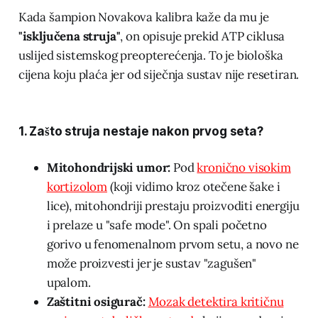
Kada šampion Novakova kalibra kaže da mu je
"isključena struja"
, on opisuje prekid ATP ciklusa
uslijed sistemskog preopterećenja. To je biološka
cijena koju plaća jer od siječnja sustav nije resetiran.
1. Zašto struja nestaje nakon prvog seta?
Mitohondrijski umor:
Pod
kronično visokim
kortizolom
(koji vidimo kroz otečene šake i
lice), mitohondriji prestaju proizvoditi energiju
i prelaze u "safe mode". On spali početno
gorivo u fenomenalnom prvom setu, a novo ne
može proizvesti jer je sustav "zagušen"
upalom.
Zaštitni osigurač:
Mozak detektira kritičnu