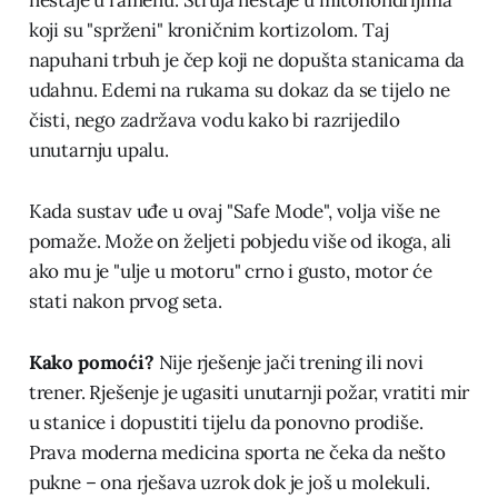
koji su "sprženi" kroničnim kortizolom. Taj
napuhani trbuh je čep koji ne dopušta stanicama da
udahnu. Edemi na rukama su dokaz da se tijelo ne
čisti, nego zadržava vodu kako bi razrijedilo
unutarnju upalu.
Kada sustav uđe u ovaj "Safe Mode", volja više ne
pomaže. Može on željeti pobjedu više od ikoga, ali
ako mu je "ulje u motoru" crno i gusto, motor će
stati nakon prvog seta.
Kako pomoći?
Nije rješenje jači trening ili novi
trener. Rješenje je ugasiti unutarnji požar, vratiti mir
u stanice i dopustiti tijelu da ponovno prodiše.
Prava moderna medicina sporta ne čeka da nešto
pukne – ona rješava uzrok dok je još u molekuli.