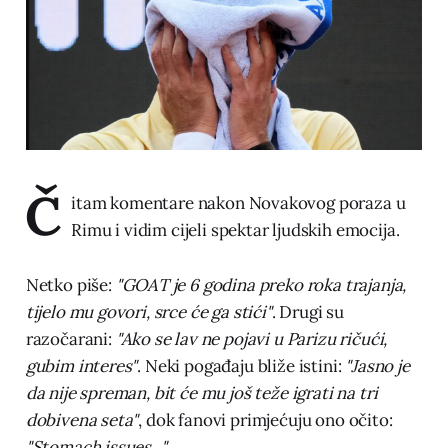
Č
itam komentare nakon Novakovog poraza u
Rimu i vidim cijeli spektar ljudskih emocija.
Netko piše:
"GOAT je 6 godina preko roka trajanja,
tijelo mu govori, srce će ga stići"
. Drugi su
razočarani:
"Ako se lav ne pojavi u Parizu ričući,
gubim interes"
. Neki pogađaju bliže istini:
"Jasno je
da nije spreman, bit će mu još teže igrati na tri
dobivena seta"
, dok fanovi primjećuju ono očito:
"Stomach issues..."
.