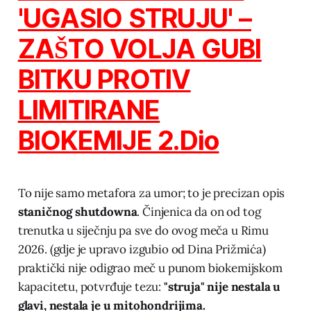
'UGASIO STRUJU' –
ZAŠTO VOLJA GUBI
BITKU PROTIV
LIMITIRANE
BIOKEMIJE 2.Dio
To nije samo metafora za umor; to je precizan opis
staničnog shutdowna
. Činjenica da on od tog
trenutka u siječnju pa sve do ovog meča u Rimu
2026. (gdje je upravo izgubio od Dina Prižmića)
praktički nije odigrao meč u punom biokemijskom
kapacitetu, potvrđuje tezu:
"struja" nije nestala u
glavi, nestala je u mitohondrijima.