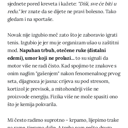
sjednete pored kreveta i kažete:
"Diši, sve će biti u
redu."
Jer znate da se dijete ne pravi bolesno. Tako
gledam i na sportaše.
Novak nije izgubio meč zato što je zaboravio igrati
tenis. Izgubio je jer mu je organizam ušao u zaštitni
mod.
Napuhan trbuh, otečene ruke (distalni
edemi), umor koji ne prolazi...
to su signali da
motor više ne radi čisto. Kad spojimo te znakove s
onim naglim "gašenjem" nakon fenomenalnog prvog
seta, dijagnoza je jasna: crijeva su pod stresom,
kortizol je previsok, a mitohondriji više ne
proizvode energiju. Fizika više ne može spasiti ono
što je kemija pokvarila.
Mi često radimo suprotno – krpamo, lijepimo trake
na rame, tjeramo dalje. A treba nam nešto drugo.