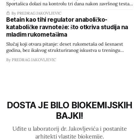
Sportašica dolazi na kontrolu tri dana nakon završnog testa
VO2 max. Dnevnik prehrane uredan, makronutrijenti
By PREDRAG JAKOVLJEVIC
poklapaju plan do grama — s jednim izuzetkom. U rubrici za
Betain kao tihi regulator anaboličko-
subotu, 21.30h, rukom je dopisano: "200 g sladoleda. Osjećaj
kataboličke ravnoteže: što otkriva studija na
krivnje: visok." To je trenutak
mladim rukometašima
Slučaj koji otvara pitanje: deset rukometaša od šesnaest
godina, bez ikakvog strukturiranog iskustva u treningu
snage. Isti sportaši, dva scenarija — jednom uz običan
By PREDRAG JAKOVLJEVIC
placebo, drugi put uz betain — razdvojena s 30 dana
ispiranja sustava kako bi se u potpunosti izbjegli efekti
prijenosa. Rezultat? Nije suptilan. Razlika u broju
ponavljanja, razini
DOSTA JE BILO BIOKEMIJSKIH
BAJKI!
Uđite u laboratorij dr. Jakovljevića i postanite
arhitekti vlastite biokemije.