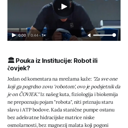
0:00
/
0:44
1×
🏛️ Pouka iz Institucije: Robot ili
čovjek?
Jedan od komentara na mrežama kaže:
"Za sve one
koji ga pogrdno zovu 'robotom', ovo je podsjetnik da
je on ČOVJEK."
Iz našeg kuta, fiziologija i biokemija
ne prepoznaju pojam "robota", niti priznaju staru
slavu i ATP bodove. Kada stanične pumpe ostanu
bez adekvatne hidracijske matrice niske
osmolarnosti, bez magnezij malata koji pogoni