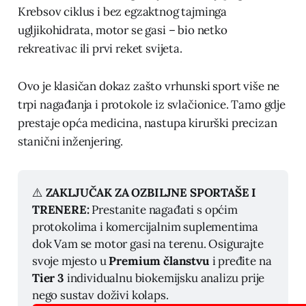
Krebsov ciklus i bez egzaktnog tajminga
ugljikohidrata, motor se gasi – bio netko
rekreativac ili prvi reket svijeta.
Ovo je klasičan dokaz zašto vrhunski sport više ne
trpi nagađanja i protokole iz svlačionice. Tamo gdje
prestaje opća medicina, nastupa kirurški precizan
stanični inženjering.
⚠️ 
ZAKLJUČAK ZA OZBILJNE SPORTAŠE I 
TRENERE:
 Prestanite nagađati s općim 
protokolima i komercijalnim suplementima 
dok Vam se motor gasi na terenu. Osigurajte 
svoje mjesto u 
Premium članstvu
 i pređite na 
Tier 3
 individualnu biokemijsku analizu prije 
nego sustav doživi kolaps.