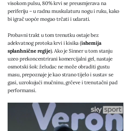
visokom pulsu, 80% krvi se preusmjerava na
periferiju – u radnu muskulaturu nogu i ruku, kako
bi igrač uopće mogao trčati i udarati.
Probavni trakt u tom trenutku ostaje bez
adekvatnog protoka krvi i kisika (
ishemija
splanhnične regije
). Ako je Sinner u tom stanju
uzeo prekoncentrirani komercijalni gel, nastaje
osmotski šok: želudac ne može obraditi gustu
masu, prepoznaje je kao strano tijelo i sustav se
gasi, uzrokujući mučninu, grčeve i trenutačni pad
performansi.