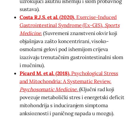
uzrokujući akutnu ishemiju i slom probavnog
sustava).
Costa R.J.S. et al. (2020).
Exercise-Induced
Gastrointestinal Syndrome (Ex-GIS).
Sports
Medicine.
(Suvremeni znanstveni okvir koji
objašnjava zašto koncentrirani, visoko-
osmolarni gelovi pod ishemijom crijeva
izazivaju trenutačnim gastrointestinalni slom
i mučninu).
Picard M. et al. (2018).
Psychological Stress
and Mitochondria: A Systematic Review.
Psychosomatic Medicine.
(Ključni rad koji
povezuje metabolički stres i energetski deficit
mitohondrija s induciranjem simptoma
anksioznosti i paničnog napada u mozgu).