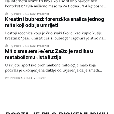
Na internetu kruže tri broja koja se stalno navode bez
konteksta: "+9% mišićne mase za 24 tjedna", "1,4 kg posne
mase za 12 tjedana", "pumpanje ne gradi mišiće". Svaki od ta
By PREDRAG JAKOVLJEVIC
tri navoda dolazi iz stvarnog istraživanja. Problem je što se
Kreatin i bubrezi: forenzička analiza jednog
rijetko čitaju
mita koji odbija umrijeti
Postoji rečenica koju je čuo svaki tko je ikad kupio kutiju
kreatina: "pazi, uništit ćeš si bubrege." Izgovara je stric na
roštilju, trener stare škole, ponekad i kolega u bijeloj kuti
By PREDRAG JAKOVLJEVIC
koji nije otvorio literaturu od fakulteta. Rečenica je toliko
Mit o smeđem šećeru: Zašto je razlika u
česta da je postala refleks — izgovara se prije
metabolizmu čista iluzija
U svijetu sportske prehrambene mitologije malo koja
podvala je ukorijenjena dublje od uvjerenja da je smeđi
šećer „zdrava" ili superiorna alternativa bijelom šećeru.
By PREDRAG JAKOVLJEVIC
Vrijeme je da presiječemo s nagađanjima i pogledamo gole
činjenice iz perspektive biokemijske forenzike. 1. Što je
zapravo smeđi šećer? Gledano s kemijskog stajališta, bijeli i