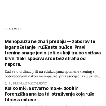
READ MORE
Menopauza ne znači predaju — zaboravite
lagano šetanje i ružičaste bućice: Pravi
trening snage jedini je lijek koji trajno snižava
krvni tlak i spašava srce bez straha od
napora.
Kad se u ordinaciji ili na edukacijama spomene trening s
opterećenjem nakon menopauze, prva asocijacija su uvijek
kosti i mišići: čuvanje gustoće kostiju i sprečavanje
By PREDRAG JAKOVLJEVIC
sarkopenije. No, najnovija meta-analiza koja objedinjuje 60
Koliko mišića stvarno možeš dobiti?
studija otkriva ključni podatak koji bi morao prodrmati i
Forenzička analiza tri istraživanja koja ruše
promijeniti tromu kliničku praksu: trening s opterećenjem
fitness mitove
mjerljivo