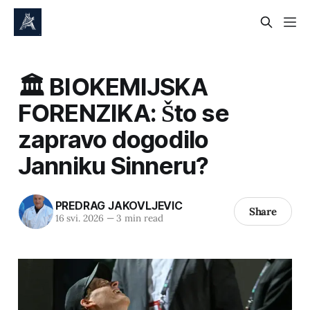
🏛️ BIOKEMIJSKA
FORENZIKA: Što se
zapravo dogodilo
Janniku Sinneru?
PREDRAG JAKOVLJEVIC
Share
16 svi. 2026
—
3 min read