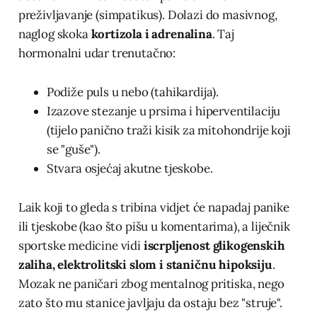
preživljavanje (simpatikus). Dolazi do masivnog,
naglog skoka
kortizola i adrenalina
. Taj
hormonalni udar trenutačno:
Podiže puls u nebo (tahikardija).
Izazove stezanje u prsima i hiperventilaciju
(tijelo panično traži kisik za mitohondrije koji
se "guše").
Stvara osjećaj akutne tjeskobe.
Laik koji to gleda s tribina vidjet će napadaj panike
ili tjeskobe (kao što pišu u komentarima), a liječnik
sportske medicine vidi
iscrpljenost glikogenskih
zaliha, elektrolitski slom i staničnu hipoksiju
.
Mozak ne paničari zbog mentalnog pritiska, nego
zato što mu stanice javljaju da ostaju bez "struje".