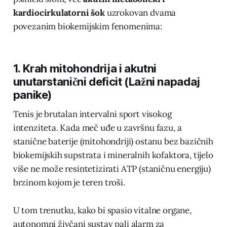
kardiocirkulatorni šok
uzrokovan dvama
povezanim biokemijskim fenomenima:
1. Krah mitohondrija i akutni
unutarstanični deficit (Lažni napadaj
panike)
Tenis je brutalan intervalni sport visokog
intenziteta. Kada meč uđe u završnu fazu, a
stanične baterije (mitohondriji) ostanu bez bazičnih
biokemijskih supstrata i mineralnih kofaktora, tijelo
više ne može resintetizirati ATP (staničnu energiju)
brzinom kojom je teren troši.
U tom trenutku, kako bi spasio vitalne organe,
autonomni živčani sustav pali alarm za