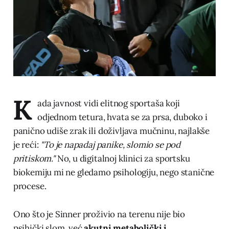
K
ada javnost vidi elitnog sportaša koji
odjednom tetura, hvata se za prsa, duboko i
panično udiše zrak ili doživljava mučninu, najlakše
je reći:
"To je napadaj panike, slomio se pod
pritiskom."
No, u digitalnoj klinici za sportsku
biokemiju mi ne gledamo psihologiju, nego stanične
procese.
Ono što je Sinner proživio na terenu nije bio
psihički slom, već
akutni metabolički i