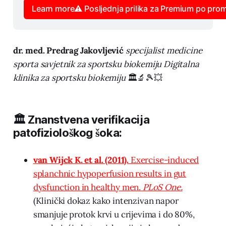
Learn more⚠️ Posljednja prilika za Premium po prom
dr. med. Predrag Jakovljević
specijalist medicine
sporta
savjetnik za sportsku biokemiju
Digitalna
klinika za sportsku biokemiju
🏛️🔬🎾💥
🏛️ Znanstvena verifikacija
patofiziološkog šoka:
van Wijck K. et al. (2011).
Exercise-induced
splanchnic hypoperfusion results in gut
dysfunction in healthy men.
PLoS One.
(Klinički dokaz kako intenzivan napor
smanjuje protok krvi u crijevima i do 80%,