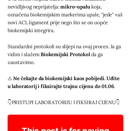
nevidljivog neprijatelja:
mikro-upalu
koja,
označena biokemijskim markerima upale, "jede" vaš
novi ACL ligament prije nego što se on uopće
biokemijski integrira.
Standardni protokoli su slijepi na ovaj proces. Ja ga
vidim i slažem
Biokemijski Protokol
da ga
zaustavimo.
⚠️
Ne čekajte da biokemijski kaos pobijedi. Uđite
u laboratorij i fiksirajte trajnu cijenu do 01.06.
👇PRISTUPI LABORATORIJU I FIKSIRAJ CIJENU👇