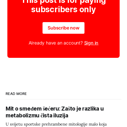
This post is for paying
subscribers only
Subscribe now
Already have an account?
Sign in
READ MORE
Mit o smeđem šećeru: Zašto je razlika u
metabolizmu čista iluzija
U svijetu sportske prehrambene mitologije malo koja