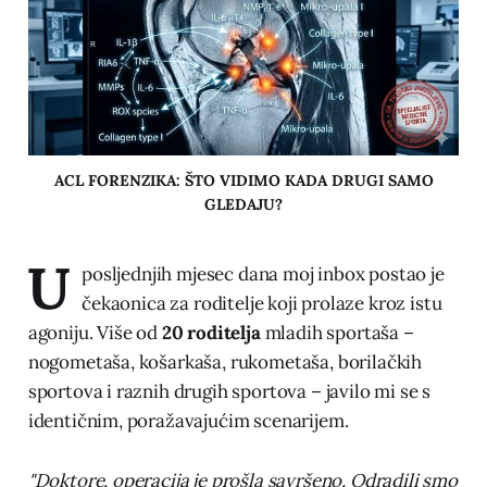
ACL FORENZIKA: ŠTO VIDIMO KADA DRUGI SAMO
GLEDAJU?
U
posljednjih mjesec dana moj inbox postao je
čekaonica za roditelje koji prolaze kroz istu
agoniju. Više od
20 roditelja
mladih sportaša –
nogometaša, košarkaša, rukometaša, borilačkih
sportova i raznih drugih sportova – javilo mi se s
identičnim, poražavajućim scenarijem.
"Doktore, operacija je prošla savršeno. Odradili smo