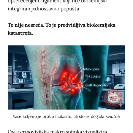
opterećenjem, ligament koji nije biokemijski
integriran jednostavno popušta.
To nije nesreća. To je predvidljiva biokemijska
katastrofa.
Vaše koljeno je prošlo fizikalnu, ali što se događa 
iznutra
?
Ova termovizijska makro snimka vizualizira