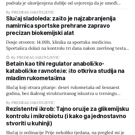
podvala je ukorijenjena dublje od uvjerenja da je smeđi
šećer „zdrava" ili superiorna alternativa bijelom šećeru.
By PREDRAG JAKOVLJEVIC
Vrijeme je da presiječemo s nagađanjima i pogledamo gole
Slučaj sladoleda: zašto je najzabranjenija
činjenice iz perspektive biokemijske forenzike. 1. Što je
namirnica sportske prehrane zapravo
zapravo smeđi šećer? Gledano s kemijskog stajališta, bijeli i
precizan biokemijski alat
Dosje otvoren: 14.00h, klinika za sportsku medicinu.
Sportašica dolazi na kontrolu tri dana nakon završnog testa
VO2 max. Dnevnik prehrane uredan, makronutrijenti
By PREDRAG JAKOVLJEVIC
poklapaju plan do grama — s jednim izuzetkom. U rubrici za
Betain kao tihi regulator anaboličko-
subotu, 21.30h, rukom je dopisano: "200 g sladoleda. Osjećaj
kataboličke ravnoteže: što otkriva studija na
krivnje: visok." To je trenutak
mladim rukometašima
Slučaj koji otvara pitanje: deset rukometaša od šesnaest
godina, bez ikakvog strukturiranog iskustva u treningu
snage. Isti sportaši, dva scenarija — jednom uz običan
By PREDRAG JAKOVLJEVIC
placebo, drugi put uz betain — razdvojena s 30 dana
Rezistentni škrob: Tajno oružje za glikemijsku
ispiranja sustava kako bi se u potpunosti izbjegli efekti
kontrolu i mikrobiotu (i kako ga jednostavno
prijenosa. Rezultat? Nije suptilan. Razlika u broju
stvoriti u kuhinji)
ponavljanja, razini
Slučaj iz ordinacije Prije nekoliko tjedana, na pregled mi je