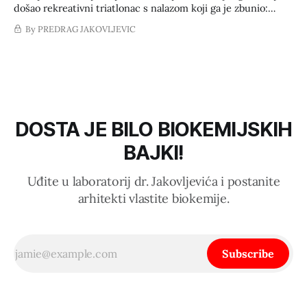
došao rekreativni triatlonac s nalazom koji ga je zbunio:
uredan HbA1c, ali izražene poslijeobrojne oscilacije glukoze
By PREDRAG JAKOVLJEVIC
na kontinuiranom senzoru — "šećerne planine" nakon
svakog obroka s tjesteninom ili rižom. Ništa u njegovom
treningu nije bilo problematično. Problem je bio
DOSTA JE BILO BIOKEMIJSKIH
BAJKI!
Uđite u laboratorij dr. Jakovljevića i postanite
arhitekti vlastite biokemije.
Subscribe