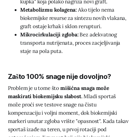
kupka" koja polako nagriza novi graft.
Metabolizmu kolagena:
Ako tijelo nema
biokemijske resurse za sintezu novih vlakana,
graft ostaje krhak i sklon rerupturi.
Mikrocirkulaciji zgloba:
Bez adekvatnog
transporta nutrijenata, proces zacjeljivanja
staje na pola puta.
Zašto 100% snage nije dovoljno?
Problem je u tome što
mišićna snaga može
maskirati biokemijsku slabost
. Mladi sportaš
može proći sve testove snage na čistu
kompenzaciju i voljni moment, dok biokemijski
markeri unutar zgloba vrište "opasnost". Kada takav
sportaš izađe na teren, u prvoj rotaciji pod