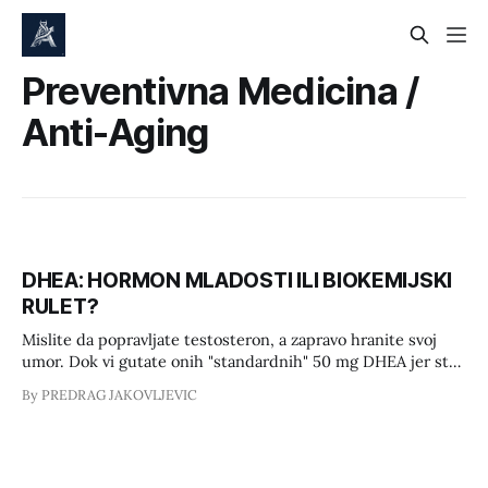
Preventivna Medicina /
Anti-Aging
DHEA: HORMON MLADOSTI ILI BIOKEMIJSKI
RULET?
Mislite da popravljate testosteron, a zapravo hranite svoj
umor. Dok vi gutate onih "standardnih" 50 mg DHEA jer ste
čuli da je to prečica za snagu i fokus, vaša biokemija se
By PREDRAG JAKOVLJEVIC
možda upravo – urušava. Doktori na sistematskom vam
govore da ste "zdravi", dok vi ujutro jedva