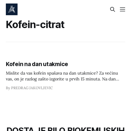
Kofein-citrat
Kofein na dan utakmice
Mislite da vas kofein spašava na dan utakmice? Za većinu
vas, on je razlog zašto izgorite u prvih 15 minuta. Na dan
natjecanja, kofein je ili skalpel ili bomba, ovisi znate li ga
By PREDRAG JAKOVLJEVIC
dozirati ili samo prepisujete s Instagrama. Što se zapravo
događa na dan utakmice? 1. Genetski rulet: Jesi
DOSTA JE BILO BIOKEMIJSKIH